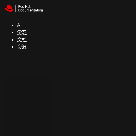
Skip to navigation
Skip to content
支
持
AI
学习
控制台
文档
（Console）
资源
开
发
人
员
开
始
试
用
联