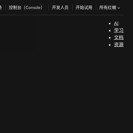
所有红帽
持
控制台（Console）
开发人员
开始试用
AI
支
学习
持
文档
资源
（
开
发
人
员
开
始
试
用