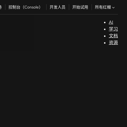
所有红帽
持
控制台（Console）
开发人员
开始试用
AI
支
学习
持
文档
资源
（
开
发
人
员
开
始
试
用