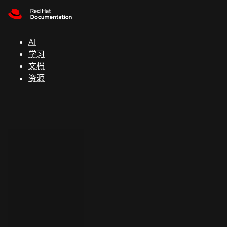
Skip to navigation
Skip to content
支
持
AI
学习
控制台
文档
（Console）
资源
开
发
人
员
开
始
试
用
联