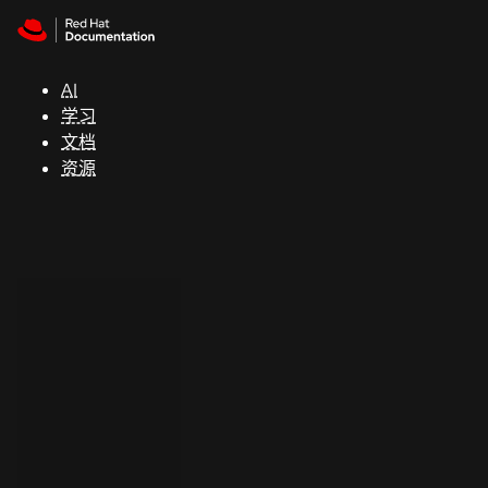
Skip to navigation
Skip to content
支
持
AI
学习
控制台
文档
（Console）
资源
开
发
人
员
开
始
试
用
联