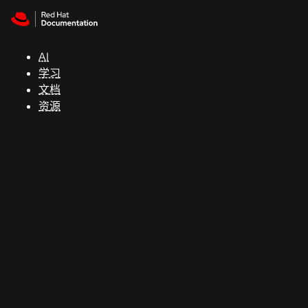
Skip to navigation
Skip to content
支
持
AI
学习
控制台
文档
（Console）
资源
开
发
人
员
开
始
试
用
联