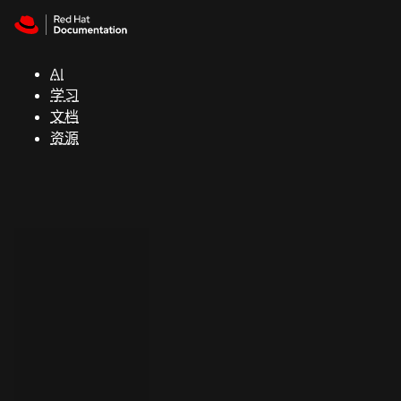
Skip to navigation
Skip to content
支
持
AI
学习
控制台
文档
（Console）
资源
开
发
人
员
开
始
试
用
联