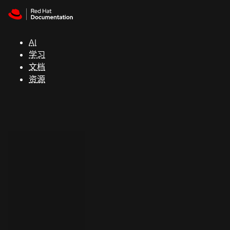
Skip to navigation
Skip to content
支
持
AI
学习
控制台
文档
（Console）
资源
开
发
人
员
开
始
试
用
联