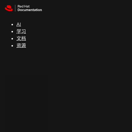
Skip to navigation
Skip to content
支
持
AI
学习
控制台
文档
（Console）
资源
开
发
人
员
开
始
试
用
联