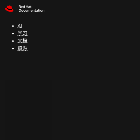
Skip to navigation
Skip to content
支
持
AI
学习
控制台
文档
（Console）
资源
开
发
人
员
开
始
试
用
联