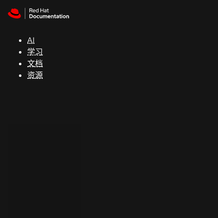
Skip to navigation
Skip to content
支
持
AI
学习
控制台
文档
（Console）
资源
开
发
人
员
开
始
试
用
联