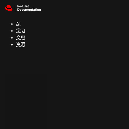
Skip to navigation
Skip to content
支
持
AI
学习
控制台
文档
（Console）
资源
开
发
人
员
开
始
试
用
联