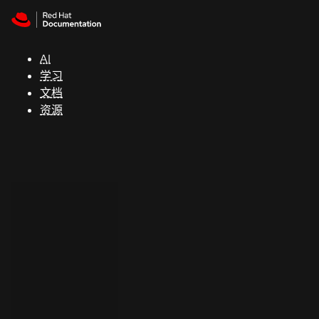
Skip to navigation
Skip to content
支
持
AI
学习
控制台
文档
（Console）
资源
开
发
人
员
开
始
试
用
联