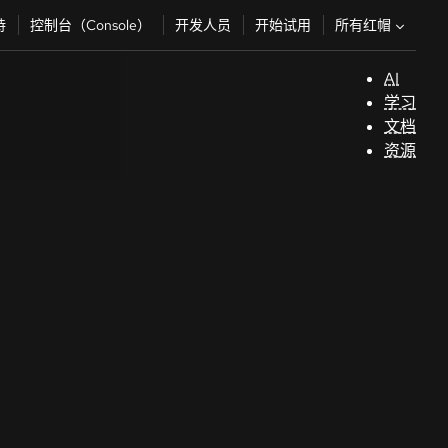
所有红帽
持
控制台（Console）
开发人员
开始试用
AI
支
学习
持
文档
资源
（
开
发
人
员
开
始
试
用