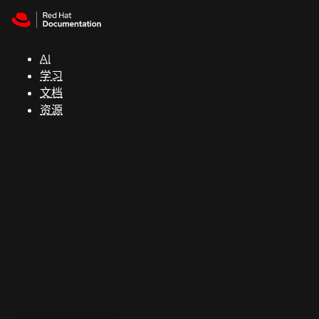
Skip to navigation
Skip to content
支
持
AI
学习
控制台
文档
（Console）
资源
开
发
人
员
开
始
试
用
联