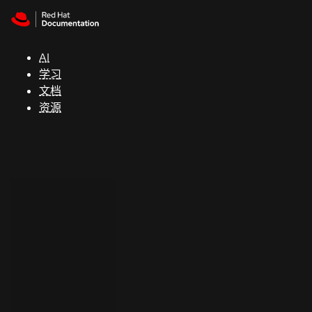
Skip to navigation
Skip to content
支
持
AI
学习
控制台
文档
（Console）
资源
开
发
人
员
开
始
试
用
联