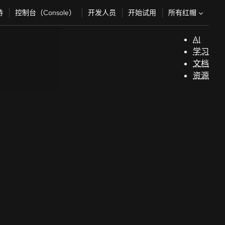
所有红帽
持
控制台（Console）
开发人员
开始试用
AI
支
学习
持
文档
资源
（
开
发
人
员
开
始
试
用