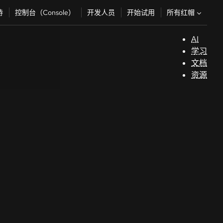
所有红帽
持
控制台（Console）
开发人员
开始试用
AI
支
学习
持
文档
资源
（
开
发
人
员
开
始
试
用