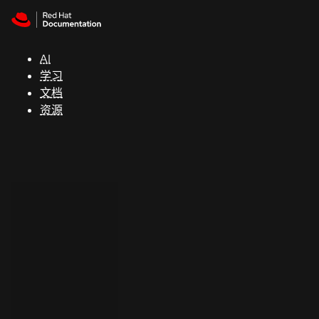
Skip to navigation
Skip to content
支
持
AI
学习
控制台
文档
（Console）
资源
开
发
人
员
开
始
试
用
联