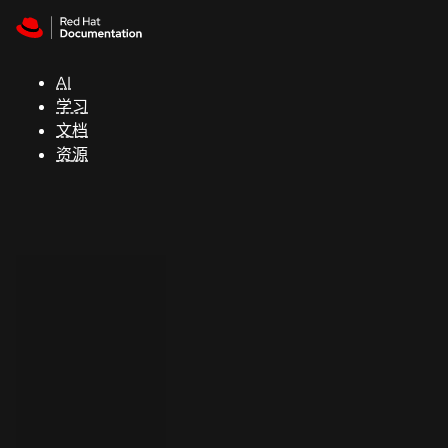
Skip to navigation
Skip to content
支
持
AI
学习
控制台
文档
（Console）
资源
开
发
人
员
开
始
试
用
联