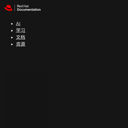
Skip to navigation
Skip to content
支
持
AI
学习
控制台
文档
（Console）
资源
开
发
人
员
开
始
试
用
联