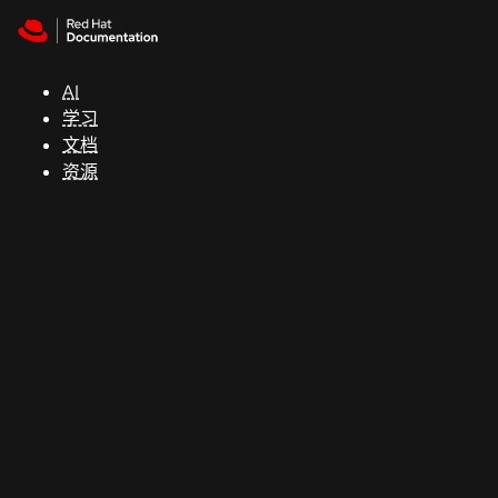
Skip to navigation
Skip to content
支
持
AI
学习
控制台
文档
（Console）
资源
开
发
人
员
开
始
试
用
联