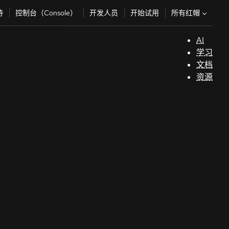
所有红帽
持
控制台（Console）
开发人员
开始试用
AI
支
学习
持
文档
资源
（
开
发
人
员
开
始
试
用