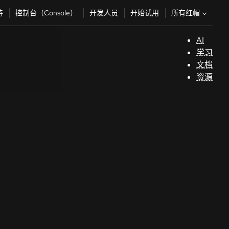
所有红帽
持
控制台（Console）
开发人员
开始试用
AI
支
学习
持
文档
资源
（
开
发
人
员
开
始
试
用