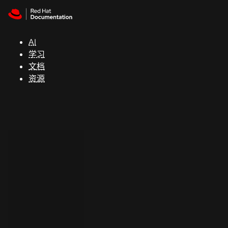
Skip to navigation
Skip to content
支
持
AI
学习
控制台
文档
（Console）
资源
开
发
人
员
开
始
试
用
联