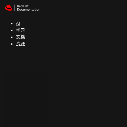
Skip to navigation
Skip to content
支
持
AI
学习
控制台
文档
（Console）
资源
开
发
人
员
开
始
试
用
联