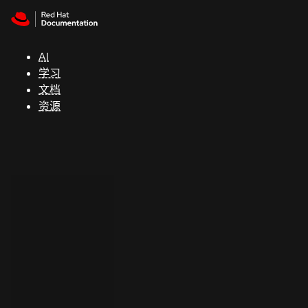
Skip to navigation
Skip to content
支
持
AI
学习
控制台
文档
（Console）
资源
开
发
人
员
开
始
试
用
联