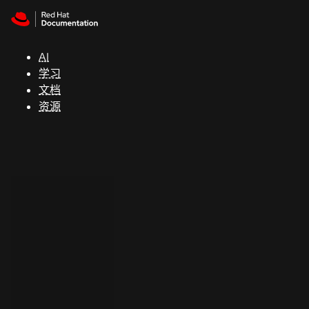
Skip to navigation
Skip to content
支
持
AI
学习
控制台
文档
（Console）
资源
开
发
人
员
开
始
试
用
联