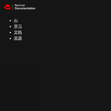
Skip to navigation
Skip to content
支
持
AI
学习
控制台
文档
（Console）
资源
开
发
人
员
开
始
试
用
联