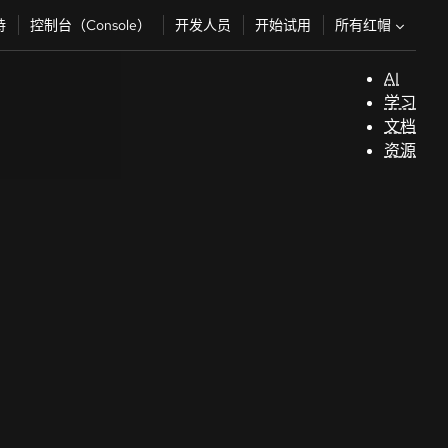
所有红帽
持
控制台（Console）
开发人员
开始试用
AI
支
学习
持
文档
资源
（
开
发
人
员
开
始
试
用