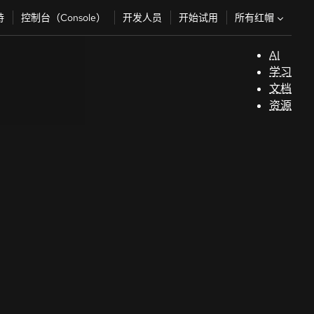
所有红帽
持
控制台（Console）
开发人员
开始试用
AI
支
学习
持
文档
资源
（
开
发
人
员
开
始
试
用