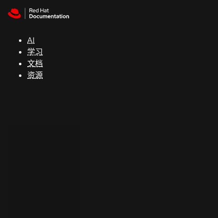
Skip to navigation
Skip to content
支
持
AI
学习
控制台
文档
（Console）
资源
开
发
人
员
开
始
试
用
联