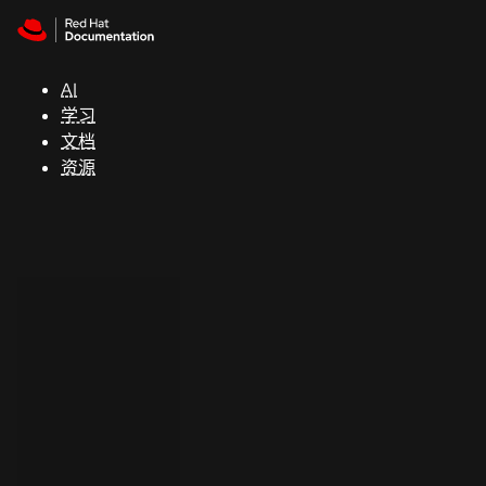
Skip to navigation
Skip to content
支
持
AI
学习
控制台
文档
（Console）
资源
开
发
人
员
开
始
试
用
联