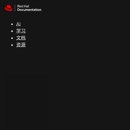
Skip to navigation
Skip to content
支
持
AI
学习
控制台
文档
（Console）
资源
开
发
人
员
开
始
试
用
联