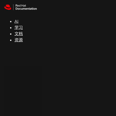
Skip to navigation
Skip to content
支
持
AI
学习
控制台
文档
（Console）
资源
开
发
人
员
开
始
试
用
联