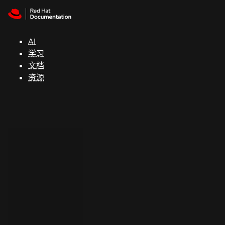
Skip to navigation
Skip to content
支
持
AI
学习
控制台
文档
（Console）
资源
开
发
人
员
开
始
试
用
联