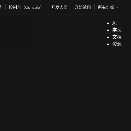
所有红帽
持
控制台（Console）
开发人员
开始试用
AI
支
学习
持
文档
资源
（
开
发
人
员
开
始
试
用