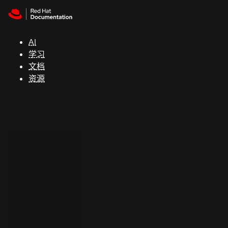
Skip to navigation
Skip to content
支
持
AI
学习
控制台
文档
（Console）
资源
开
发
人
员
开
始
试
用
联