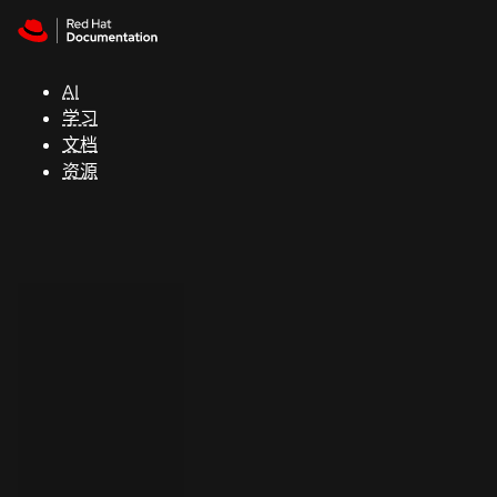
Skip to navigation
Skip to content
支
持
AI
学习
控制台
文档
（Console）
资源
开
发
人
员
开
始
试
用
联