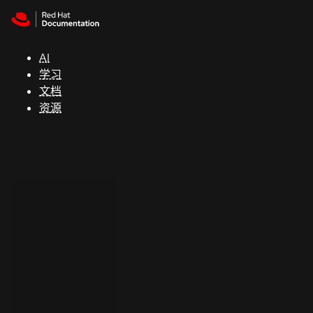
Skip to navigation
Skip to content
支
持
AI
学习
控制台
文档
（Console）
资源
开
发
人
员
开
始
试
用
联