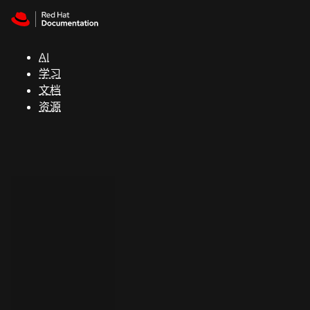
Skip to navigation
Skip to content
支
持
AI
学习
控制台
文档
（Console）
资源
开
发
人
员
开
始
试
用
联