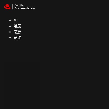
Skip to navigation
Skip to content
支
持
AI
学习
控制台
文档
（Console）
资源
开
发
人
员
开
始
试
用
联