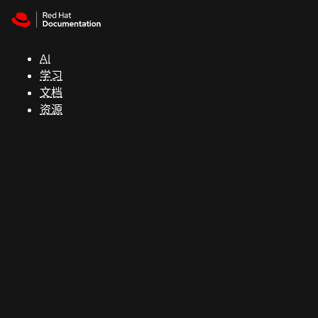
Skip to navigation
Skip to content
支
持
AI
学习
控制台
文档
（Console）
资源
开
发
人
员
开
始
试
用
联