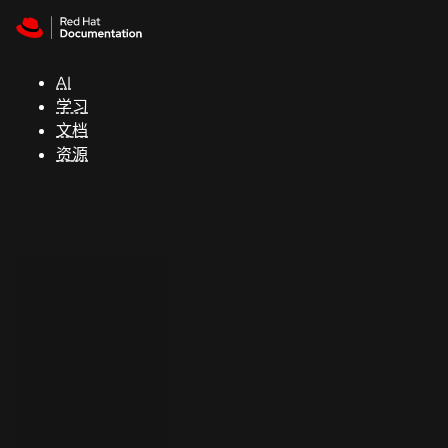
Skip to navigation
Skip to content
支
持
AI
学习
控制台
文档
（Console）
资源
开
发
人
员
开
始
试
用
联