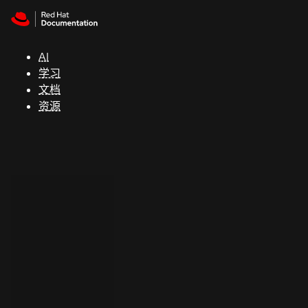
Skip to navigation
Skip to content
支
持
AI
学习
控制台
文档
（Console）
资源
开
发
人
员
开
始
试
用
联