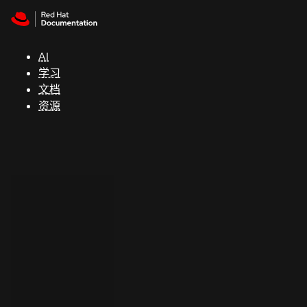
Skip to navigation
Skip to content
支
持
AI
学习
控制台
文档
（Console）
资源
开
发
人
员
开
始
试
用
联