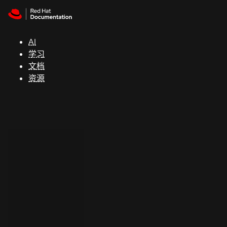
Skip to navigation
Skip to content
支
持
AI
学习
控制台
文档
（Console）
资源
开
发
人
员
开
始
试
用
联