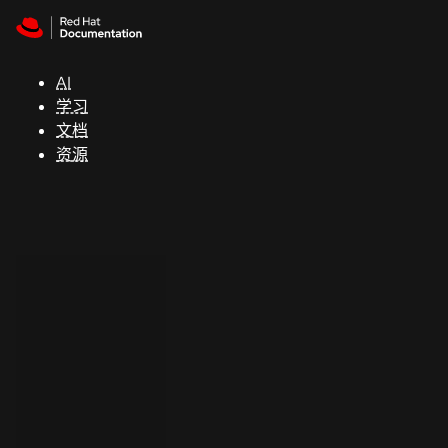
Skip to navigation
Skip to content
支
持
AI
学习
控制台
文档
（Console）
资源
开
发
人
员
开
始
试
用
联