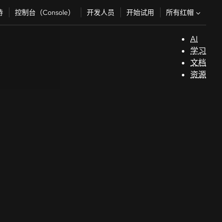
所有红帽
持
控制台（Console）
开发人员
开始试用
AI
支
学习
持
文档
资源
（
开
发
人
员
开
始
试
用