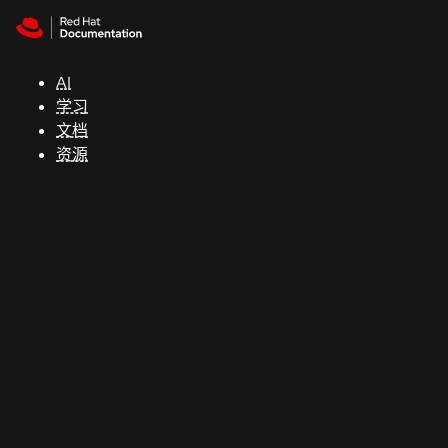
Skip to navigation
Skip to content
支
持
AI
学习
控制台
文档
（Console）
资源
开
发
人
员
开
始
试
用
联